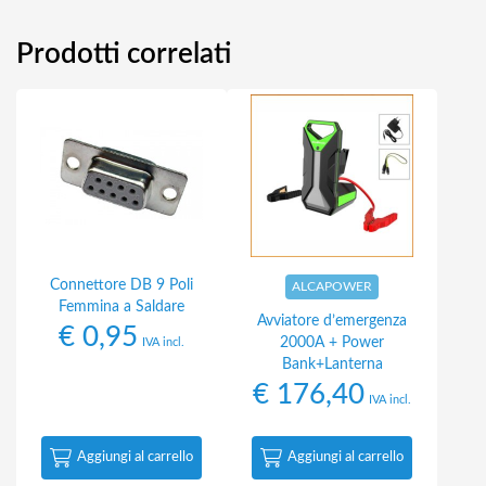
Prodotti correlati
Connettore DB 9 Poli
ALCAPOWER
Femmina a Saldare
Avviatore d’emergenza
€
0,95
2000A + Power
IVA incl.
Bank+Lanterna
€
176,40
IVA incl.
Aggiungi al carrello
Aggiungi al carrello