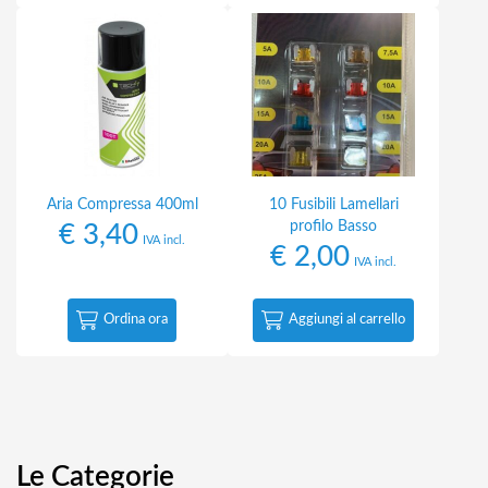
Aria Compressa 400ml
10 Fusibili Lamellari
profilo Basso
€
3,40
IVA incl.
€
2,00
IVA incl.
Ordina ora
Aggiungi al carrello
Le Categorie