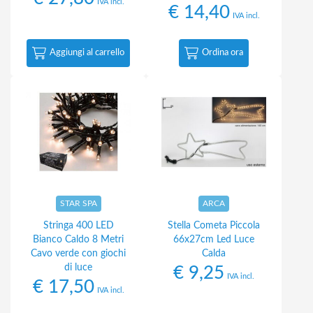
IVA incl.
€
14,40
IVA incl.
Aggiungi al carrello
Ordina ora
STAR SPA
ARCA
Stringa 400 LED
Stella Cometa Piccola
Bianco Caldo 8 Metri
66x27cm Led Luce
Cavo verde con giochi
Calda
di luce
€
9,25
IVA incl.
€
17,50
IVA incl.