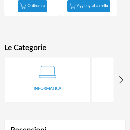
Ordina ora
Aggiungi al carrello
Le Categorie
INFORMATICA
ID