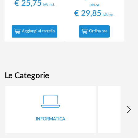
€
25,75
pinza
IVA incl.
€
29,85
IVA incl.
Aggiungi al carrello
Ordina ora
Le Categorie
INFORMATICA
ID