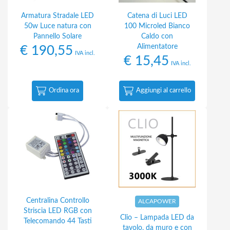
Armatura Stradale LED
Catena di Luci LED
50w Luce natura con
100 Microled Bianco
Pannello Solare
Caldo con
Alimentatore
€
190,55
IVA incl.
€
15,45
IVA incl.
Ordina ora
Aggiungi al carrello
Centralina Controllo
ALCAPOWER
Striscia LED RGB con
Clio – Lampada LED da
Telecomando 44 Tasti
tavolo, da muro e con