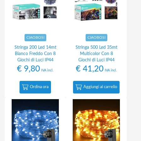
CIAOBOSI
CIAOBOSI
Stringa 200 Led 14mt
Stringa 500 Led 35mt
Bianco Freddo Con 8
Multicolor Con 8
Giochi di Luci IP44
Giochi di Luci IP44
€
9,80
€
41,20
IVA incl.
IVA incl.
Ordina ora
Aggiungi al carrello