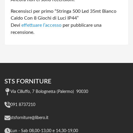
Recensisci per primo “Stringa 500 Led 35mt Bianco
Caldo Con 8 Giochi di Luci IP44”
Devi
effettuare l’accesso
per pubblicare una
recensione.
STS FORNITURE
Via Cilluffo, 7 Bolognetta (Palermo) 90030
091 8737210
stsforniture@libero.it
Lun - Sab 08,00-13,00 e 14,30-19,00