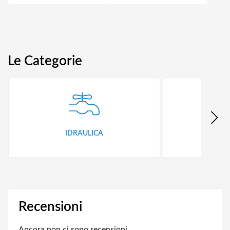
Le Categorie
IDRAULICA
FER
Recensioni
Ancora non ci sono recensioni.