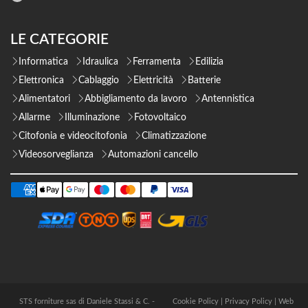
LE CATEGORIE
Informatica
Idraulica
Ferramenta
Edilizia
Elettronica
Cablaggio
Elettricità
Batterie
Alimentatori
Abbigliamento da lavoro
Antennistica
Allarme
Illuminazione
Fotovoltaico
Citofonia e videocitofonia
Climatizzazione
Videosorveglianza
Automazioni cancello
STS forniture sas di Daniele Stassi & C. -
Cookie Policy
|
Privacy Policy
|
Web