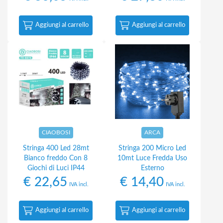
Aggiungi al carrello
Aggiungi al carrello
CIAOBOSI
ARCA
Stringa 400 Led 28mt
Stringa 200 Micro Led
Bianco freddo Con 8
10mt Luce Fredda Uso
Giochi di Luci IP44
Esterno
€
22,65
€
14,40
IVA incl.
IVA incl.
Aggiungi al carrello
Aggiungi al carrello