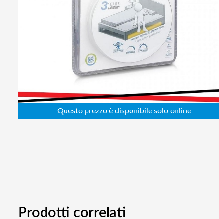
Abbigliamento da lavoro
Alimentatori
Batterie
Elettricità
Cablaggio
Elettronica
Edilizia
Ferramenta
Idraulica
Informatica
Prodotti correlati