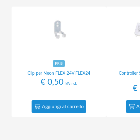
PRIS
Clip per Neon FLEX 24V FLEX24
Controller
€
0,50
IVA incl.
€
Aggiungi al carrello
A