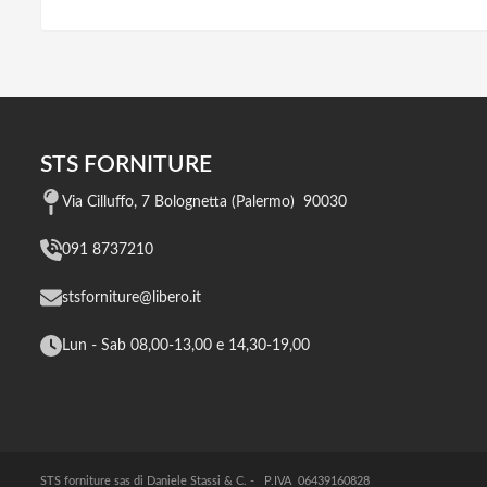
STS FORNITURE
Via Cilluffo, 7 Bolognetta (Palermo) 90030
091 8737210
stsforniture@libero.it
Lun - Sab 08,00-13,00 e 14,30-19,00
STS forniture sas di Daniele Stassi & C. - P.IVA 06439160828