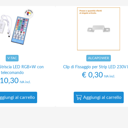
V-TAC
ALCAPOWER
 Striscia LED RGB+W con
Clip di Fissaggio per Strip LED 230V
telecomando
€
0,30
IVA incl.
10,30
IVA incl.
ggiungi al carrello
Aggiungi al carrello