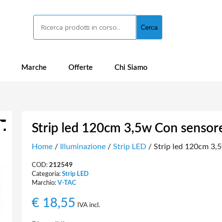
Cerca
Cerca
Marche
Offerte
Chi Siamo
Strip led 120cm 3,5w Con sensor
Home
/
Illuminazione
/
Strip LED
/ Strip led 120cm 3,
COD:
212549
Categoria:
Strip LED
Marchio:
V-TAC
€
18,55
IVA incl.