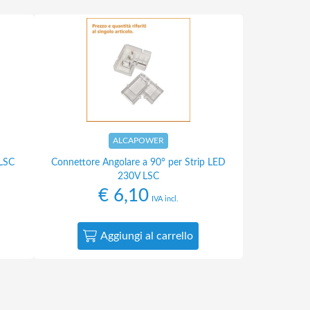
ALCAPOWER
 LSC
Connettore Angolare a 90° per Strip LED
230V LSC
€
6,10
IVA incl.
Aggiungi al carrello