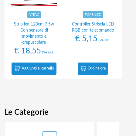
V-TAC
FOYULED
Strip led 120cm 3,5w
Controller Striscia LED
Con sensore di
RGB con telecomando
movimento e
€
5,15
IVA incl.
crepuscolare
€
18,55
IVA incl.
Aggiungi al carrello
Ordina ora
Le Categorie