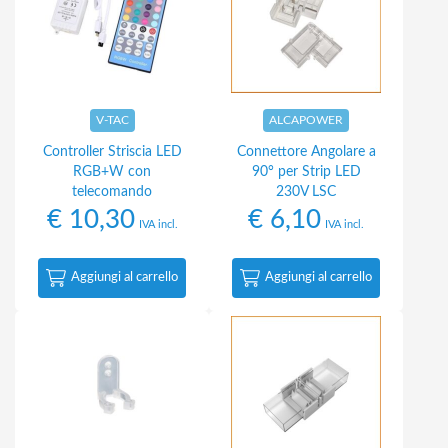
V-TAC
ALCAPOWER
Controller Striscia LED
Connettore Angolare a
RGB+W con
90° per Strip LED
telecomando
230V LSC
€
10,30
€
6,10
IVA incl.
IVA incl.
Aggiungi al carrello
Aggiungi al carrello