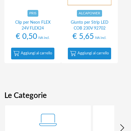
PRIS
ALCAPOWER
Clip per Neon FLEX
Giunto per Strip LED
24V FLEX24
COB 230V 92702
€
0,50
€
5,65
IVA incl.
IVA incl.
Aggiungi al carrello
Aggiungi al carrello
Le Categorie