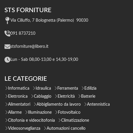
STS FORNITURE
Via Cilluffo, 7 Bolognetta (Palermo) 90030
091 8737210
stsforniture@libero.it
Lun - Sab 08,00-13,00 e 14,30-19,00
LE CATEGORIE
Informatica
Idraulica
Ferramenta
Edilizia
Elettronica
Cablaggio
Elettricità
Batterie
Alimentatori
Abbigliamento da lavoro
Antennistica
Allarme
Illuminazione
Fotovoltaico
Citofonia e videocitofonia
Climatizzazione
Videosorveglianza
Automazioni cancello