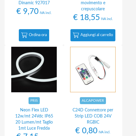
Dinamic 927017
movimento e
crepuscolare
€
9,70
IVA incl.
€
18,55
IVA incl.
Ordina ora
Aggiungi al carrello
PRIS
ALCAPOWER
Neon Flex LED
C24D Connettore per
12w/mt 24Vdc IP65
Strip LED COB 24V
20 Lumen/mt Taglio
RGBIC
1mt Luce Fredda
€
0,80
IVA incl.