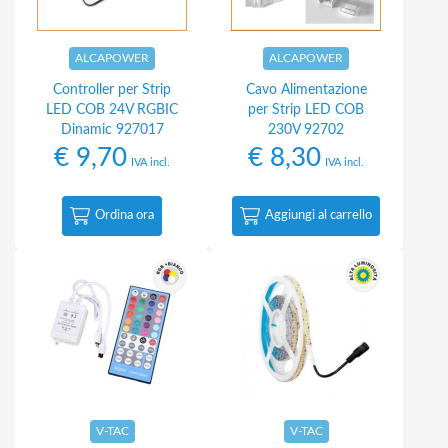
ALCAPOWER
ALCAPOWER
Controller per Strip
Cavo Alimentazione
LED COB 24V RGBIC
per Strip LED COB
Dinamic 927017
230V 92702
€
9,70
€
8,30
IVA incl.
IVA incl.
Ordina ora
Aggiungi al carrello
V-TAC
V-TAC