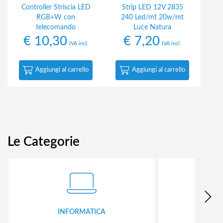
Controller Striscia LED
Strip LED 12V 2835
RGB+W con
240 Led/mt 20w/mt
telecomando
Luce Natura
€
10,30
€
7,20
IVA incl.
IVA incl.
Aggiungi al carrello
Aggiungi al carrello
Le Categorie
INFORMATICA
ID