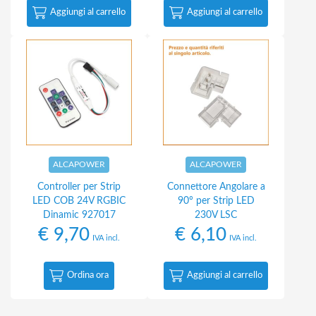
Aggiungi al carrello
Aggiungi al carrello
ALCAPOWER
ALCAPOWER
Controller per Strip
Connettore Angolare a
LED COB 24V RGBIC
90° per Strip LED
Dinamic 927017
230V LSC
€
9,70
€
6,10
IVA incl.
IVA incl.
Ordina ora
Aggiungi al carrello