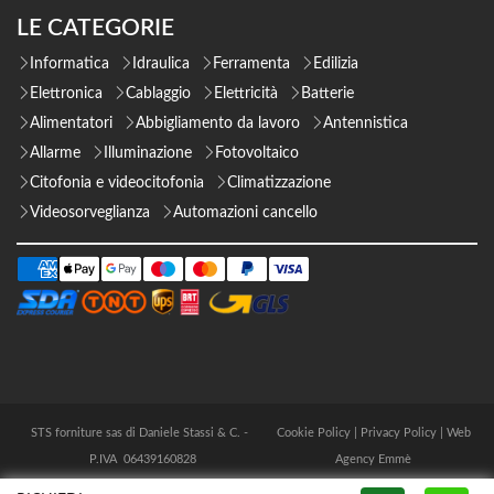
LE CATEGORIE
Informatica
Idraulica
Ferramenta
Edilizia
Elettronica
Cablaggio
Elettricità
Batterie
Alimentatori
Abbigliamento da lavoro
Antennistica
Allarme
Illuminazione
Fotovoltaico
Citofonia e videocitofonia
Climatizzazione
Videosorveglianza
Automazioni cancello
STS forniture sas di Daniele Stassi & C. -
Cookie Policy
|
Privacy Policy
|
Web
P.IVA 06439160828
Agency Emmè