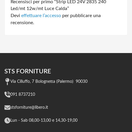
Recensisci per primo “Strip LED 24V 2835 240
Led/mt 12w/mt Luce Calda”
Devi
effettuare l’accesso
per pubblicare una
recensione.
STS FORNITURE
Via Cilluffo, 7 Bolognetta (Palermo) 90030
091 8737210
stsforniture@libero.it
Lun - Sab 08,00-13,00 e 14,30-19,00