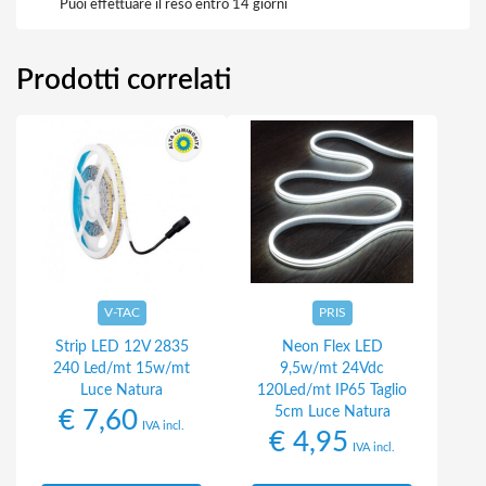
Puoi effettuare il reso entro 14 giorni
Prodotti correlati
V-TAC
PRIS
Strip LED 12V 2835
Neon Flex LED
240 Led/mt 15w/mt
9,5w/mt 24Vdc
Luce Natura
120Led/mt IP65 Taglio
5cm Luce Natura
€
7,60
IVA incl.
€
4,95
IVA incl.