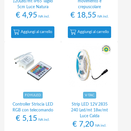
120Led/mt IP65 Taglio
movimento e
5cm Luce Natura
crepuscolare
€
4,95
€
18,55
IVA incl.
IVA incl.
Aggiungi al carrello
Aggiungi al carrello
FOYULED
V-TAC
Controller Striscia LED
Strip LED 12V 2835
RGB con telecomando
240 Led/mt 18w/mt
Luce Calda
€
5,15
IVA incl.
€
7,20
IVA incl.