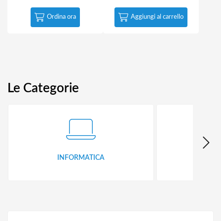
Ordina ora
Aggiungi al carrello
Le Categorie
INFORMATICA
ID