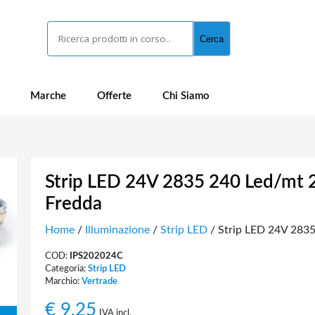
Cerca
Cerca
Marche
Offerte
Chi Siamo
Strip LED 24V 2835 240 Led/mt
Fredda
Home
/
Illuminazione
/
Strip LED
/ Strip LED 24V 283
COD:
IPS202024C
Categoria:
Strip LED
Marchio:
Vertrade
€
9,25
IVA incl.