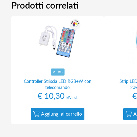
Prodotti correlati
V-TAC
Controller Striscia LED RGB+W con
Strip LE
telecomando
20w
€
10,30
€
IVA incl.
Aggiungi al carrello
A