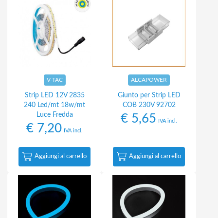
V-TAC
ALCAPOWER
Strip LED 12V 2835
Giunto per Strip LED
240 Led/mt 18w/mt
COB 230V 92702
Luce Fredda
€
5,65
IVA incl.
€
7,20
IVA incl.
Aggiungi al carrello
Aggiungi al carrello