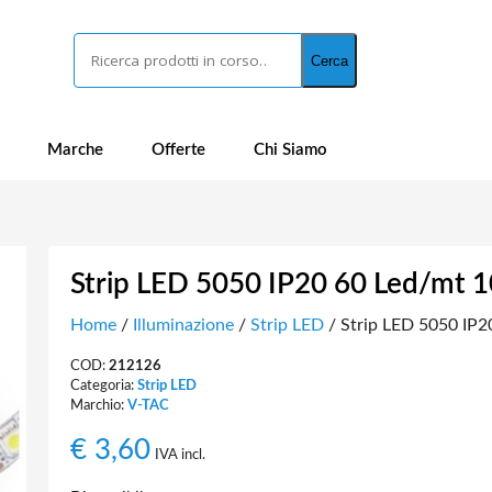
Cerca
Cerca
Marche
Offerte
Chi Siamo
Strip LED 5050 IP20 60 Led/mt 
Home
/
Illuminazione
/
Strip LED
/ Strip LED 5050 IP2
COD:
212126
Categoria:
Strip LED
Marchio:
V-TAC
€
3,60
IVA incl.