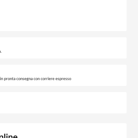
uce Fredda quantità
.
i in pronta consegna con corriere espresso
nline