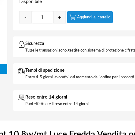
Disponibile
-
+
Aggiungi al carrello
Strip LED 5050 IP20 60 Led/mt 10,8w/mt L
Sicurezza
Tutte le transazioni sono gestite con sistema di protezione cifrata
Tempi di spedizione
Entro 4-5 giorni lavorativi dal momento dell'ordine per i prodott
Reso entro 14 giorni
Puoi effettuare il reso entro 14 giorni
mt 10,8w/mt Luce Fredda Vendita o