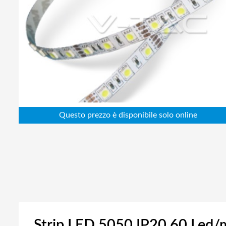
Abbigliamento da lavoro
Alimentatori
Batterie
Elettricità
Cablaggio
Elettronica
Edilizia
Ferramenta
Idraulica
Informatica
Strip LED 5050 IP20 60 Led/