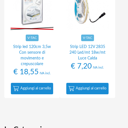
V-TAC
V-TAC
Strip led 120cm 3,5w
Strip LED 12V 2835
Con sensore di
240 Led/mt 18w/mt
movimento e
Luce Calda
crepuscolare
€
7,20
IVA incl.
€
18,55
IVA incl.
Aggiungi al carrello
Aggiungi al carrello