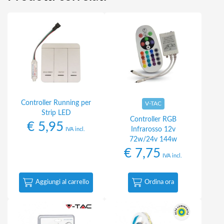
Controller Running per
V-TAC
Strip LED
Controller RGB
€
5,95
Infrarosso 12v
IVA incl.
72w/24v 144w
€
7,75
IVA incl.
Aggiungi al carrello
Ordina ora