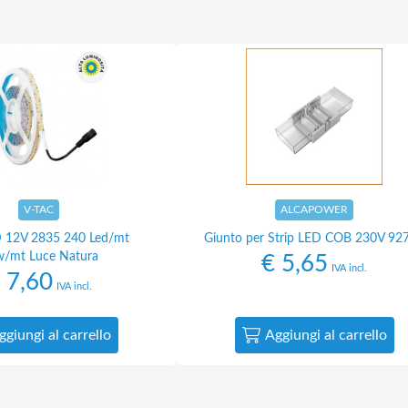
V-TAC
ALCAPOWER
D 12V 2835 240 Led/mt
Giunto per Strip LED COB 230V 92
/mt Luce Natura
€
5,65
IVA incl.
7,60
IVA incl.
ggiungi al carrello
Aggiungi al carrello