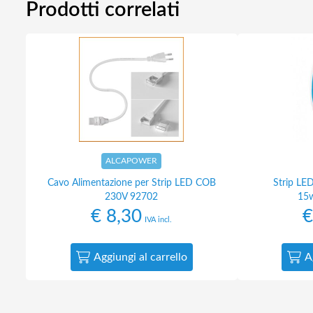
Prodotti correlati
ALCAPOWER
Cavo Alimentazione per Strip LED COB
Strip LE
230V 92702
15w
€
8,30
€
IVA incl.
Aggiungi al carrello
A