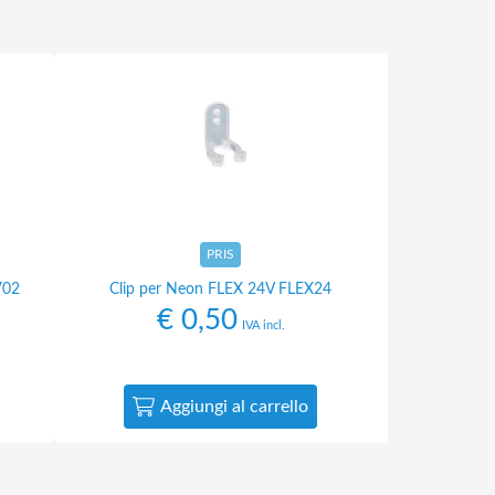
PRIS
702
Clip per Neon FLEX 24V FLEX24
€
0,50
IVA incl.
Aggiungi al carrello