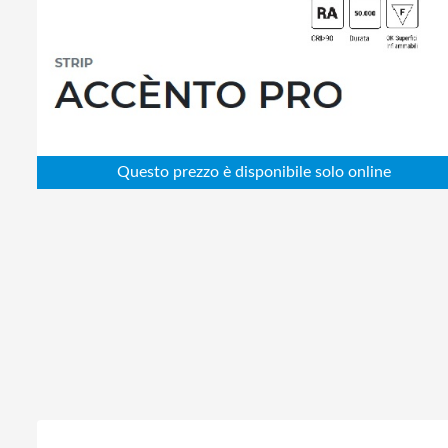
Abbigliamento da lavoro
Alimentatori
Batterie
Elettricità
Cablaggio
Elettronica
Edilizia
Ferramenta
Idraulica
Informatica