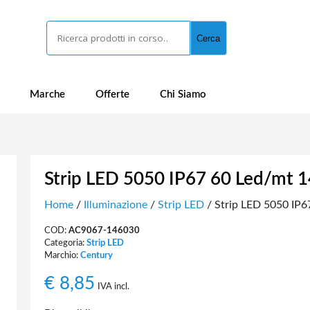
Cerca
Cerca
Marche
Offerte
Chi Siamo
Strip LED 5050 IP67 60 Led/mt 1
Home
/
Illuminazione
/
Strip LED
/ Strip LED 5050 IP6
COD:
AC9067-146030
Categoria:
Strip LED
Marchio:
Century
€
8,85
IVA incl.