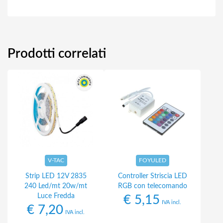
Prodotti correlati
V-TAC
FOYULED
Strip LED 12V 2835
Controller Striscia LED
240 Led/mt 20w/mt
RGB con telecomando
Luce Fredda
€
5,15
IVA incl.
€
7,20
IVA incl.