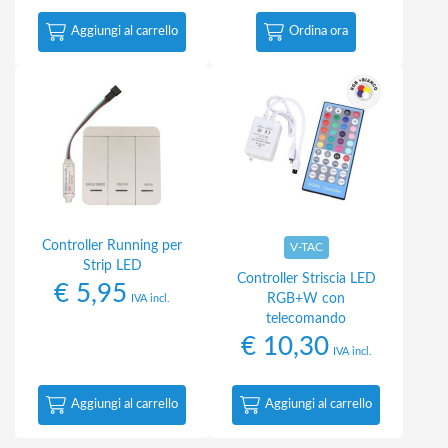
Aggiungi al carrello
Ordina ora
Controller Running per
V-TAC
Strip LED
Controller Striscia LED
€
5,95
RGB+W con
IVA incl.
telecomando
€
10,30
IVA incl.
Aggiungi al carrello
Aggiungi al carrello