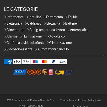
LE CATEGORIE
Informatica
Idraulica
Ferramenta
Edilizia
Elettronica
Cablaggio
Elettricità
Batterie
Alimentatori
Abbigliamento da lavoro
Antennistica
Allarme
Illuminazione
Fotovoltaico
Citofonia e videocitofonia
Climatizzazione
Videosorveglianza
Automazioni cancello
STS forniture sas di Daniele Stassi & C. -
Cookie Policy
|
Privacy Policy
|
Web
P.IVA 06439160828
Agency Emmè