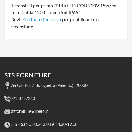
Recensisci per primo “Strip LED COB 230V 15w/mt
Luce Calda 1200 Lumen/mt IP65”
Devi
effettuare l’accesso
per pubblicare una
recensione.
STS FORNITURE
Via Cilluffo, 7 Bolognetta (Palermo) 90030
091 8737210
stsforniture@libero.it
Lun - Sab 08,00-13,00 e 14,30-19,00