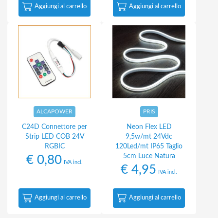
Aggiungi al carrello
Aggiungi al carrello
ALCAPOWER
PRIS
C24D Connettore per
Neon Flex LED
Strip LED COB 24V
9,5w/mt 24Vdc
RGBIC
120Led/mt IP65 Taglio
5cm Luce Natura
€
0,80
IVA incl.
€
4,95
IVA incl.
Aggiungi al carrello
Aggiungi al carrello