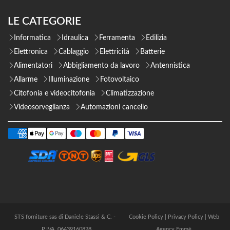
LE CATEGORIE
Informatica
Idraulica
Ferramenta
Edilizia
Elettronica
Cablaggio
Elettricità
Batterie
Alimentatori
Abbigliamento da lavoro
Antennistica
Allarme
Illuminazione
Fotovoltaico
Citofonia e videocitofonia
Climatizzazione
Videosorveglianza
Automazioni cancello
STS forniture sas di Daniele Stassi & C. -
Cookie Policy
|
Privacy Policy
|
Web
P.IVA 06439160828
Agency Emmè