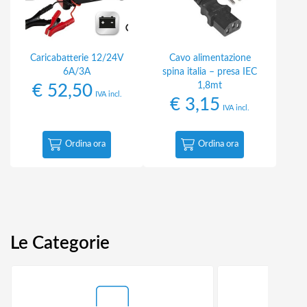
Caricabatterie 12/24V
Cavo alimentazione
6A/3A
spina italia – presa IEC
1,8mt
€
52,50
IVA incl.
€
3,15
IVA incl.
Ordina ora
Ordina ora
Le Categorie