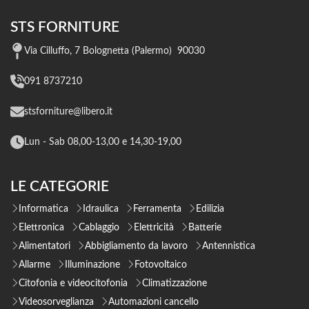
STS FORNITURE
Via Cilluffo, 7 Bolognetta (Palermo) 90030
091 8737210
stsforniture@libero.it
Lun - Sab 08,00-13,00 e 14,30-19,00
LE CATEGORIE
Informatica
Idraulica
Ferramenta
Edilizia
Elettronica
Cablaggio
Elettricità
Batterie
Alimentatori
Abbigliamento da lavoro
Antennistica
Allarme
Illuminazione
Fotovoltaico
Citofonia e videocitofonia
Climatizzazione
Videosorveglianza
Automazioni cancello