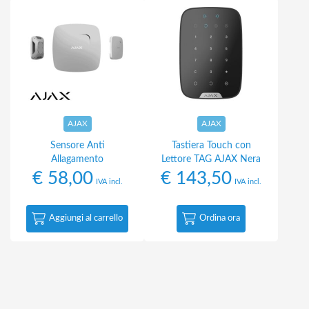
AJAX
AJAX
Sensore Anti
Tastiera Touch con
Allagamento
Lettore TAG AJAX Nera
€
58,00
€
143,50
IVA incl.
IVA incl.
Aggiungi al carrello
Ordina ora