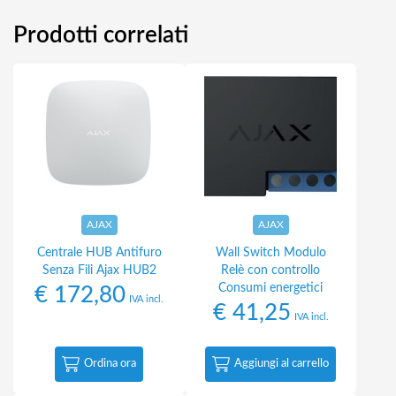
Prodotti correlati
AJAX
AJAX
Centrale HUB Antifuro
Wall Switch Modulo
Senza Fili Ajax HUB2
Relè con controllo
Consumi energetici
€
172,80
IVA incl.
€
41,25
IVA incl.
Ordina ora
Aggiungi al carrello