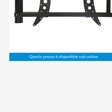
Abbigliamento da lavoro
Alimentatori
Batterie
Elettricità
Cablaggio
Elettronica
Edilizia
Ferramenta
Idraulica
Informatica