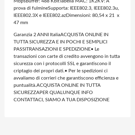
Mbps
Buffer: 488 Kbit
Tabella MAC: 1K
2KV: A
prova di fulmine
Supporta: IEEE802.3, IEEE802.3u,
IEEE802.3X e IEEE802.az
Dimensioni: 80,54 x 21 x
47 mm
Garanzia 2 ANNI Italia
ACQUISTA ONLINE IN
TUTTA SICUREZZA E IN POCHI E SEMPLICI
PASSI
TRANSAZIONI E SPEDIZIONE
• Le
transazioni con carte di credito avvengono in tutta
sicurezza con i protocolli SSL e garantiscono il
criptagio dei propri dati.
• Per le spedizioni ci
avvaliamo di corrieri che garantiscono efficienza e
puntualità.
ACQUISTA ONLINE IN TUTTA
SICUREZZA
PER QUALUNQUE INFO
CONTATTACI, SIAMO A TUA DISPOSIZIONE