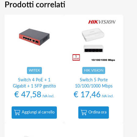
Prodotti correlati
WITEK
HIK VISION
Switch 4 PoE + 1
Switch 5 Porte
Gigabit + 1 SFP gestito
10/100/1000 Mbps
€
47,58
€
17,46
IVA incl.
IVA incl.
Aggiungi al carrello
Ordina ora