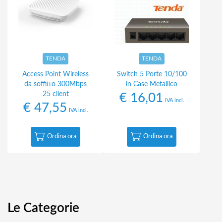
TENDA
TENDA
Access Point Wireless
Switch 5 Porte 10/100
da soffitto 300Mbps
in Case Metallico
25 client
€
16,01
IVA incl.
€
47,55
IVA incl.
Ordina ora
Ordina ora
Le Categorie