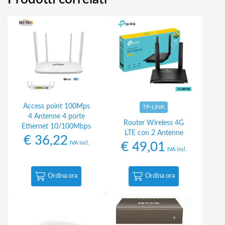
Access point 100Mps
TP-LINK
4 Antenne 4 porte
Router Wireless 4G
Ethernet 10/100Mbps
LTE con 2 Antenne
€
36,22
IVA incl.
€
49,01
IVA incl.
Ordina ora
Ordina ora