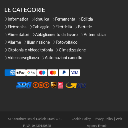
LE CATEGORIE
Informatica
Idraulica
Ferramenta
Edilizia
Elettronica
Cablaggio
Elettricità
Batterie
Alimentatori
Abbigliamento da lavoro
Antennistica
Allarme
Illuminazione
Fotovoltaico
Citofonia e videocitofonia
Climatizzazione
Videosorveglianza
Automazioni cancello
STS forniture sas di Daniele Stassi & C. -
Cookie Policy
|
Privacy Policy
|
Web
P.IVA 06439160828
Agency Emmè