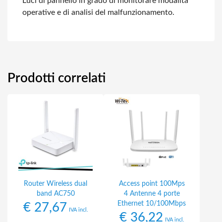
Luci di pannello in grado di monitorare modalità
operative e di analisi del malfunzionamento.
Prodotti correlati
Router Wireless dual
Access point 100Mps
band AC750
4 Antenne 4 porte
Ethernet 10/100Mbps
€
27,67
IVA incl.
€
36,22
IVA incl.