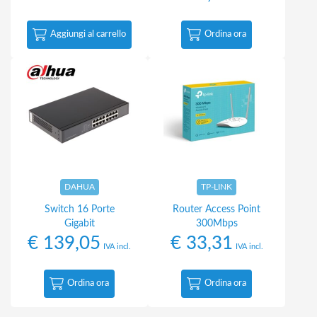
Aggiungi al carrello
Ordina ora
DAHUA
TP-LINK
Switch 16 Porte
Router Access Point
Gigabit
300Mbps
€
139,05
€
33,31
IVA incl.
IVA incl.
Ordina ora
Ordina ora