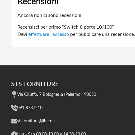
Recensioni
Ancora non ci sono recensioni.
Recensisci per primo “Switch 8 porte 10/100”
Devi
effettuare l’accesso
per pubblicare una recensione.
STS FORNITURE
Via Cilluffo, 7 Bolognetta (Palermo) 90030
091 8737210
stsforniture@libero.it
Lun - Sab 08,00-13,00 e 14,30-19,00