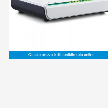
Abbigliamento da lavoro
Alimentatori
Batterie
Elettricità
Cablaggio
Elettronica
Edilizia
Ferramenta
Idraulica
Informatica