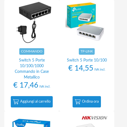
COMMANDO
TP-LINK
Switch 5 Porte
Switch 5 Porte 10/100
10/100/1000
€
14,55
IVA incl.
Commando in Case
Metallico
€
17,46
IVA incl.
Aggiungi al carrello
Ordina ora