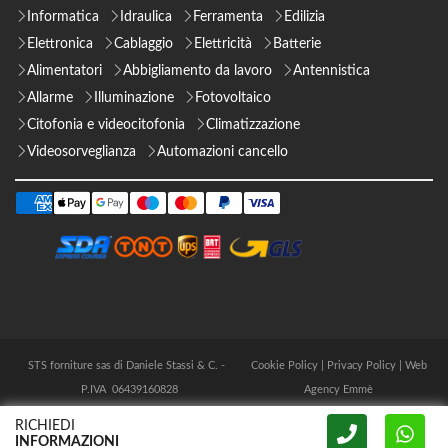
Informatica
Idraulica
Ferramenta
Edilizia
Elettronica
Cablaggio
Elettricità
Batterie
Alimentatori
Abbigliamento da lavoro
Antennistica
Allarme
Illuminazione
Fotovoltaico
Citofonia e videocitofonia
Climatizzazione
Videosorveglianza
Automazioni cancello
STS forniture sas di Daniele Stassi & C. -
Cookie Policy
|
Privacy Policy
|
Web
P.IVA 06439160828
Agency Emmè
RICHIEDI
INFORMAZIONI