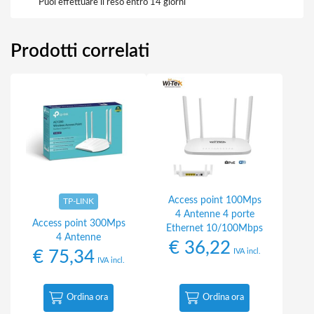
Puoi effettuare il reso entro 14 giorni
Prodotti correlati
Access point 100Mps
TP-LINK
4 Antenne 4 porte
Access point 300Mps
Ethernet 10/100Mbps
4 Antenne
€
36,22
IVA incl.
€
75,34
IVA incl.
Ordina ora
Ordina ora