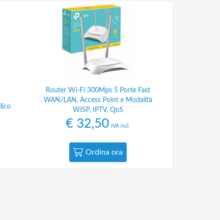
Router Wi-Fi 300Mps 5 Porte Fast
WAN/LAN, Access Point e Modalità
lico
WISP, IPTV, QoS
€
32,50
IVA incl.
Ordina ora