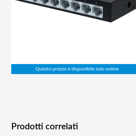
Abbigliamento da lavoro
Alimentatori
Batterie
Elettricità
Cablaggio
Elettronica
Edilizia
Ferramenta
Idraulica
Informatica
Prodotti correlati