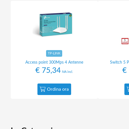
TP-LINK
Access point 300Mps 4 Antenne
Switch 5 
€
75,34
€
IVA incl.
Ordina ora