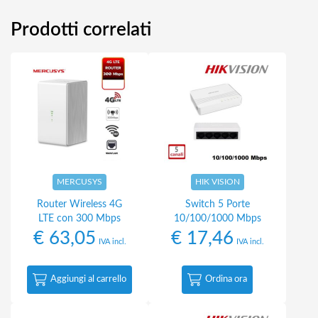
Prodotti correlati
MERCUSYS
HIK VISION
Router Wireless 4G
Switch 5 Porte
LTE con 300 Mbps
10/100/1000 Mbps
€
63,05
€
17,46
IVA incl.
IVA incl.
Aggiungi al carrello
Ordina ora