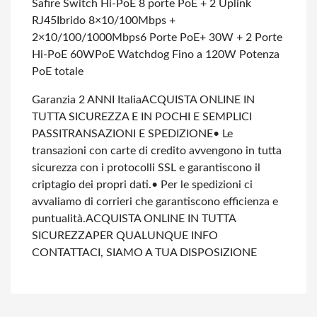
Safire Switch Hi-PoE 8 porte PoE + 2 Uplink
RJ45
Ibrido 8×10/100Mbps +
2×10/100/1000Mbps
6 Porte PoE+ 30W + 2 Porte
Hi-PoE 60W
PoE Watchdog Fino a 120W Potenza
PoE totale
Garanzia 2 ANNI Italia
ACQUISTA ONLINE IN
TUTTA SICUREZZA E IN POCHI E SEMPLICI
PASSI
TRANSAZIONI E SPEDIZIONE
• Le
transazioni con carte di credito avvengono in tutta
sicurezza con i protocolli SSL e garantiscono il
criptagio dei propri dati.
• Per le spedizioni ci
avvaliamo di corrieri che garantiscono efficienza e
puntualità.
ACQUISTA ONLINE IN TUTTA
SICUREZZA
PER QUALUNQUE INFO
CONTATTACI, SIAMO A TUA DISPOSIZIONE