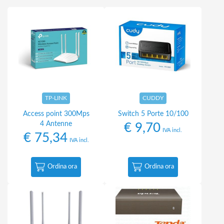
TP-LINK
CUDDY
Access point 300Mps
Switch 5 Porte 10/100
4 Antenne
€
9,70
IVA incl.
€
75,34
IVA incl.
Ordina ora
Ordina ora