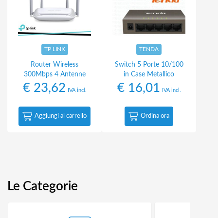
TP LINK
TENDA
Router Wireless
Switch 5 Porte 10/100
300Mbps 4 Antenne
in Case Metallico
€
23,62
€
16,01
IVA incl.
IVA incl.
Aggiungi al carrello
Ordina ora
Le Categorie