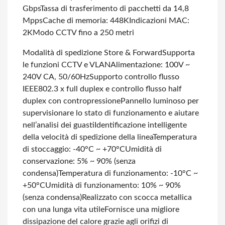
Gbps
Tassa di trasferimento di pacchetti da 14,8
Mpps
Cache di memoria: 448K
Indicazioni MAC:
2K
Modo CCTV fino a 250 metri
Modalità di spedizione Store & Forward
Supporta
le funzioni CCTV e VLAN
Alimentazione: 100V ~
240V CA, 50/60Hz
Supporto controllo flusso
IEEE802.3 x full duplex e controllo flusso half
duplex con contropressione
Pannello luminoso per
supervisionare lo stato di funzionamento e aiutare
nell’analisi dei guasti
Identificazione intelligente
della velocità di spedizione della linea
Temperatura
di stoccaggio: -40°C ~ +70°C
Umidità di
conservazione: 5% ~ 90% (senza
condensa)
Temperatura di funzionamento: -10°C ~
+50°C
Umidità di funzionamento: 10% ~ 90%
(senza condensa)
Realizzato con scocca metallica
con una lunga vita utile
Fornisce una migliore
dissipazione del calore grazie agli orifizi di