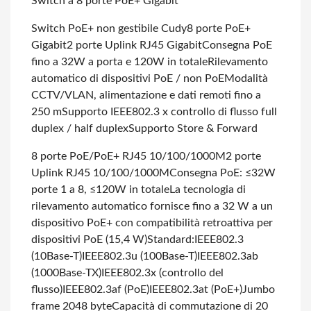
Switch a 8 porte PoE+ Gigabit
Switch PoE+ non gestibile Cudy
8 porte PoE+
Gigabit
2 porte Uplink RJ45 Gigabit
Consegna PoE
fino a 32W a porta e 120W in totale
Rilevamento
automatico di dispositivi PoE / non PoE
Modalità
CCTV/VLAN, alimentazione e dati remoti fino a
250 m
Supporto IEEE802.3 x controllo di flusso full
duplex / half duplex
Supporto Store & Forward
8 porte PoE/PoE+ RJ45 10/100/1000M
2 porte
Uplink RJ45 10/100/1000M
Consegna PoE: ≤32W
porte 1 a 8, ≤120W in totale
La tecnologia di
rilevamento automatico fornisce fino a 32 W a un
dispositivo PoE+ con compatibilità retroattiva per
dispositivi PoE (15,4 W)
Standard:
IEEE802.3
(10Base-T)
IEEE802.3u (100Base-T)
IEEE802.3ab
(1000Base-TX)
IEEE802.3x (controllo del
flusso)
IEEE802.3af (PoE)
IEEE802.3at (PoE+)
Jumbo
frame 2048 byte
Capacità di commutazione di 20