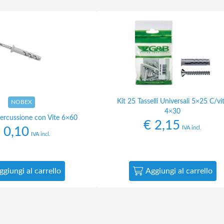
Kit 25 Tasselli Universali 5×25 C/vi
NOBEX
4×30
Percussione con Vite 6×60
€
2,15
IVA incl.
0,10
IVA incl.
ggiungi al carrello
Aggiungi al carrello