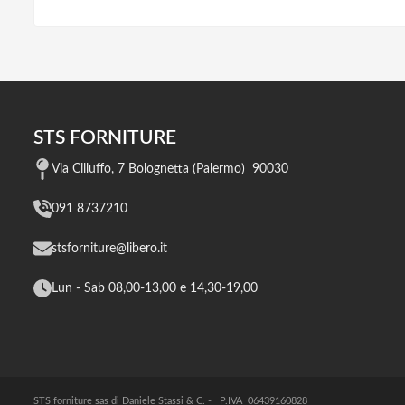
STS FORNITURE
Via Cilluffo, 7 Bolognetta (Palermo) 90030
091 8737210
stsforniture@libero.it
Lun - Sab 08,00-13,00 e 14,30-19,00
STS forniture sas di Daniele Stassi & C. - P.IVA 06439160828