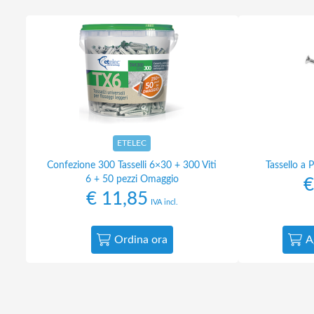
ETELEC
Confezione 300 Tasselli 6×30 + 300 Viti
Tassello a 
6 + 50 pezzi Omaggio
€
€
11,85
IVA incl.
Ordina ora
A