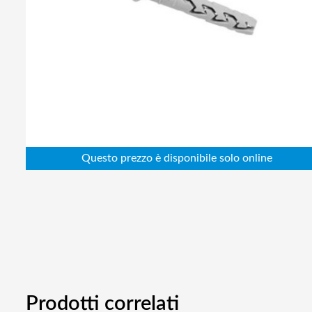
Abbigliamento da lavoro
Alimentatori
Batterie
Elettricità
Cablaggio
Elettronica
Edilizia
Ferramenta
Idraulica
Informatica
Prodotti correlati