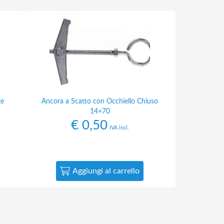
te
Ancora a Scatto con Occhiello Chiuso
14×70
€
0,50
IVA incl.
Aggiungi al carrello