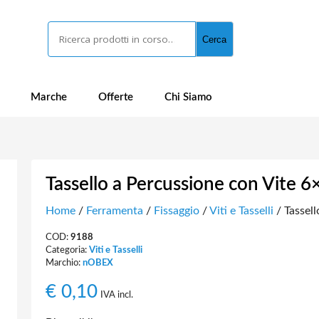
Cerca
Cerca
Marche
Offerte
Chi Siamo
Tassello a Percussione con Vite 6
Home
/
Ferramenta
/
Fissaggio
/
Viti e Tasselli
/ Tassell
COD:
9188
Categoria:
Viti e Tasselli
Marchio:
nOBEX
€
0,10
IVA incl.