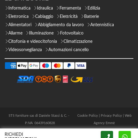
Informatica
Idraulica
Ferramenta
Edilizia
Elettronica
Cablaggio
Elettricità
Batterie
Alimentatori
Abbigliamento da lavoro
Antennistica
Allarme
Illuminazione
Fotovoltaico
Citofonia e videocitofonia
Climatizzazione
Videosorveglianza
Automazioni cancello
STS forniture sas di Daniele Stassi & C. -
Cookie Policy
|
Privacy Policy
|
Web
P.IVA 06439160828
Agency Emmè
RICHIEDI