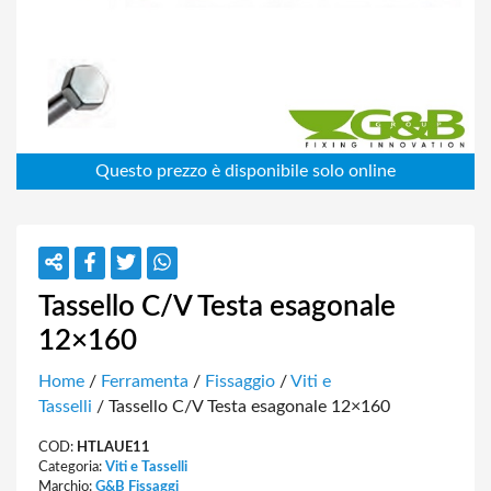
Tassello C/V Testa esagonale
12×160
Home
/
Ferramenta
/
Fissaggio
/
Viti e
Tasselli
/ Tassello C/V Testa esagonale 12×160
COD:
HTLAUE11
Categoria:
Viti e Tasselli
Marchio:
G&B Fissaggi