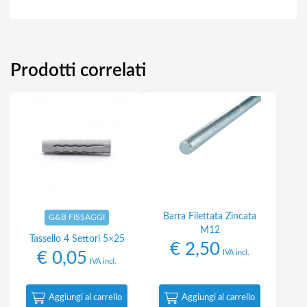
Prodotti correlati
Barra Filettata Zincata
G&B FISSAGGI
M12
Tassello 4 Settori 5×25
€
2,50
IVA incl.
€
0,05
IVA incl.
Aggiungi al carrello
Aggiungi al carrello