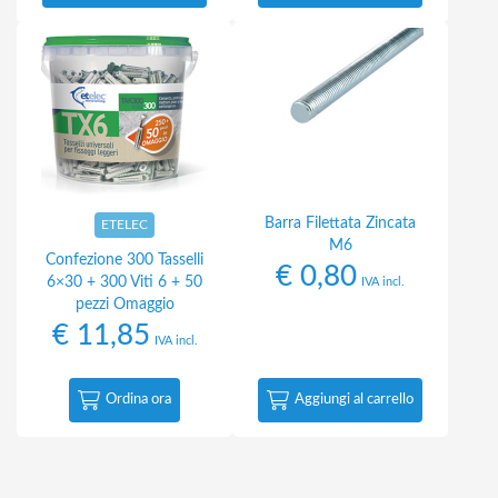
Barra Filettata Zincata
ETELEC
M6
Confezione 300 Tasselli
€
0,80
6×30 + 300 Viti 6 + 50
IVA incl.
pezzi Omaggio
€
11,85
IVA incl.
Ordina ora
Aggiungi al carrello