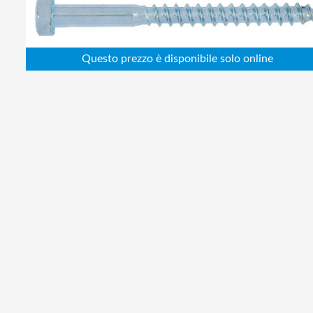
Abbigliamento da lavoro
Alimentatori
Batterie
Elettricità
Cablaggio
Elettronica
Edilizia
Ferramenta
Idraulica
Informatica