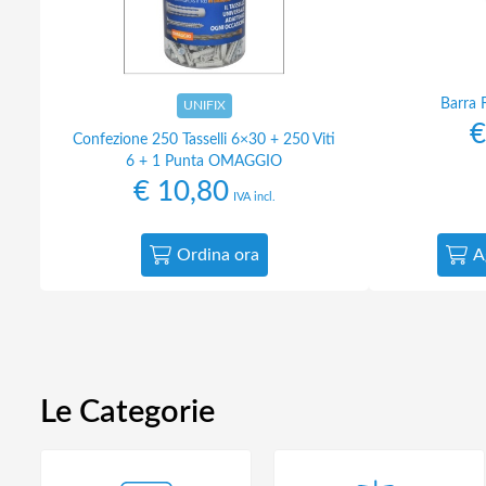
Barra 
UNIFIX
€
Confezione 250 Tasselli 6×30 + 250 Viti
6 + 1 Punta OMAGGIO
€
10,80
IVA incl.
Ordina ora
A
Le Categorie