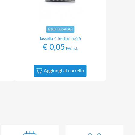
G&B FISSAGGI
Tassello 4 Settori 5×25
€
0,05
IVA incl.
Aggiungi al carrello