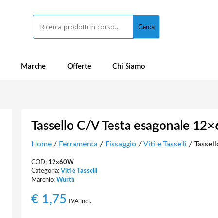
Cerca
Cerca
Marche
Offerte
Chi Siamo
Tassello C/V Testa esagonale 12×
Home
/
Ferramenta
/
Fissaggio
/
Viti e Tasselli
/ Tassell
COD:
12x60W
Categoria:
Viti e Tasselli
Marchio:
Wurth
€
1,75
IVA incl.