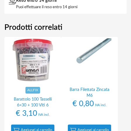
Reso entro 14 giorni
Puoi effettuare il reso entro 14 giorni
Prodotti correlati
Barra Filettata Zincata
ALLFIX
M6
Barattolo 100 Tasselli
€
0,80
6×30 + 100 Viti 6
IVA incl.
€
3,10
IVA incl.
Aggiungi al carrello
Aggiungi al carrello