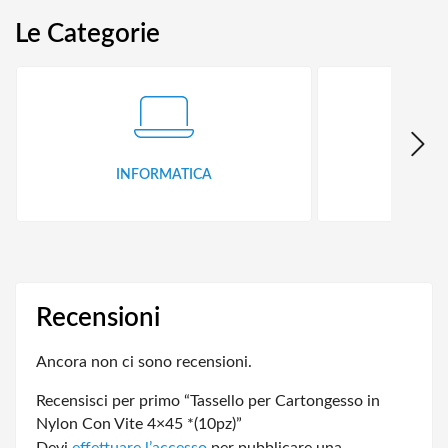
Le Categorie
INFORMATICA
ID
Recensioni
Ancora non ci sono recensioni.
Recensisci per primo “Tassello per Cartongesso in
Nylon Con Vite 4×45 *(10pz)”
Devi
effettuare l’accesso
per pubblicare una