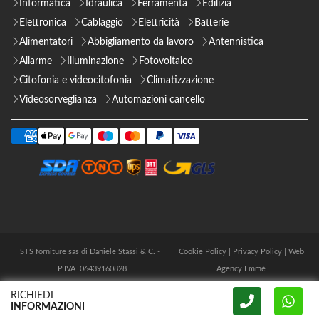
Informatica
Idraulica
Ferramenta
Edilizia
Elettronica
Cablaggio
Elettricità
Batterie
Alimentatori
Abbigliamento da lavoro
Antennistica
Allarme
Illuminazione
Fotovoltaico
Citofonia e videocitofonia
Climatizzazione
Videosorveglianza
Automazioni cancello
STS forniture sas di Daniele Stassi & C. -
Cookie Policy
|
Privacy Policy
|
Web
P.IVA 06439160828
Agency Emmè
RICHIEDI
INFORMAZIONI