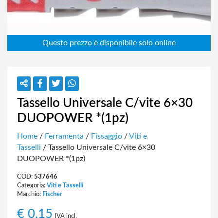
Tassello Universale C/vite 6×30
DUOPOWER *(1pz)
Home
/
Ferramenta
/
Fissaggio
/
Viti e
Tasselli
/ Tassello Universale C/vite 6×30
DUOPOWER *(1pz)
COD:
537646
Categoria:
Viti e Tasselli
Marchio:
Fischer
€
0,15
IVA incl.