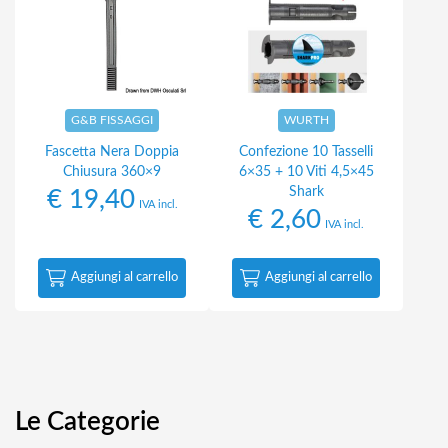
G&B FISSAGGI
WURTH
Fascetta Nera Doppia
Confezione 10 Tasselli
Chiusura 360×9
6×35 + 10 Viti 4,5×45
Shark
€
19,40
IVA incl.
€
2,60
IVA incl.
Aggiungi al carrello
Aggiungi al carrello
Le Categorie