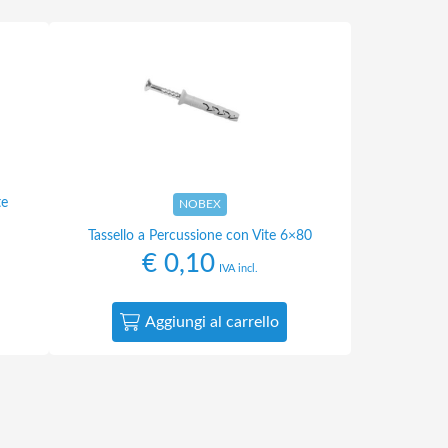
te
NOBEX
Tassello a Percussione con Vite 6×80
€
0,10
IVA incl.
Aggiungi al carrello