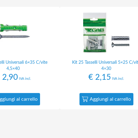
elli Universali 6×35 C/vite
Kit 25 Tasselli Universali 5×25 C/vi
4,5×40
4×30
2,90
€
2,15
IVA incl.
IVA incl.
ggiungi al carrello
Aggiungi al carrello