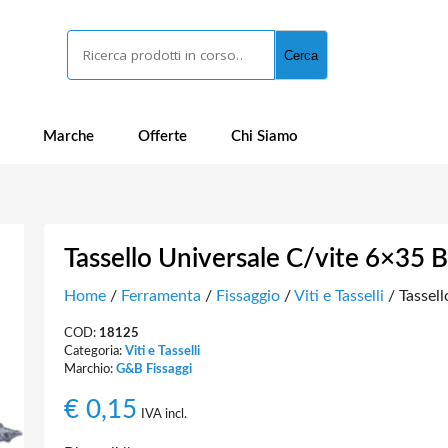
Cerca
Cerca
Marche
Offerte
Chi Siamo
Tassello Universale C/vite 6×35 B
Home
/
Ferramenta
/
Fissaggio
/
Viti e Tasselli
/ Tassell
COD:
18125
Categoria:
Viti e Tasselli
Marchio:
G&B Fissaggi
€
0,15
IVA incl.