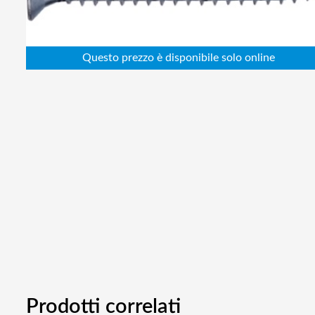
Abbigliamento da lavoro
Alimentatori
Batterie
Elettricità
Cablaggio
Elettronica
Edilizia
Ferramenta
Idraulica
Informatica
Prodotti correlati