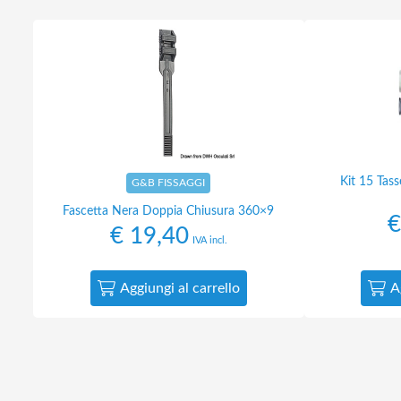
Kit 15 Tass
G&B FISSAGGI
Fascetta Nera Doppia Chiusura 360×9
€
€
19,40
IVA incl.
Aggiungi al carrello
A