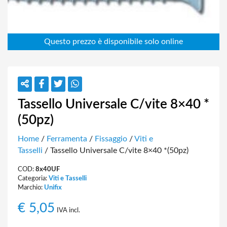
Tassello Universale C/vite 8×40 *
(50pz)
Home
/
Ferramenta
/
Fissaggio
/
Viti e
Tasselli
/ Tassello Universale C/vite 8×40 *(50pz)
COD:
8x40UF
Categoria:
Viti e Tasselli
Marchio:
Unifix
€
5,05
IVA incl.