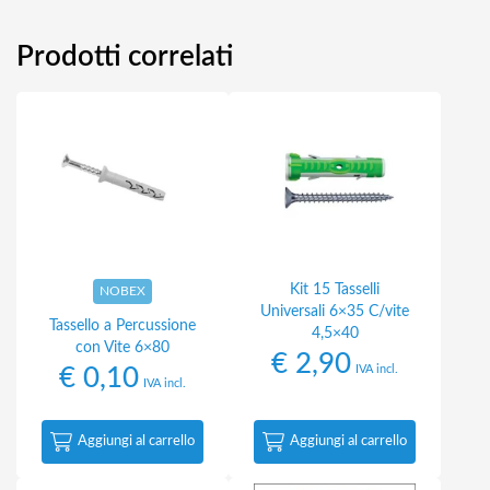
Prodotti correlati
Kit 15 Tasselli
NOBEX
Universali 6×35 C/vite
Tassello a Percussione
4,5×40
con Vite 6×80
€
2,90
IVA incl.
€
0,10
IVA incl.
Aggiungi al carrello
Aggiungi al carrello