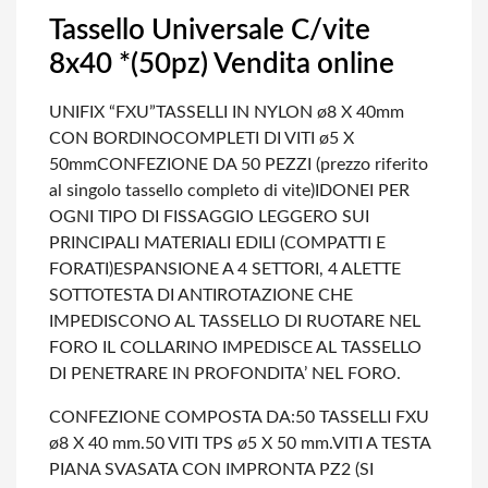
Tassello Universale C/vite
8x40 *(50pz) Vendita online
UNIFIX “FXU”
TASSELLI IN NYLON ø8 X 40mm
CON BORDINO
COMPLETI DI VITI ø5 X
50mm
CONFEZIONE DA 50 PEZZI (prezzo riferito
al singolo tassello completo di vite)
IDONEI PER
OGNI TIPO DI FISSAGGIO LEGGERO SUI
PRINCIPALI MATERIALI EDILI (COMPATTI E
FORATI)
ESPANSIONE A 4 SETTORI, 4 ALETTE
SOTTOTESTA DI ANTIROTAZIONE CHE
IMPEDISCONO AL TASSELLO DI RUOTARE NEL
FORO
IL COLLARINO IMPEDISCE AL TASSELLO
DI PENETRARE IN PROFONDITA’ NEL FORO.
CONFEZIONE COMPOSTA DA:
50 TASSELLI FXU
ø8 X 40 mm.
50 VITI TPS ø5 X 50 mm.
VITI A TESTA
PIANA SVASATA CON IMPRONTA PZ2
(SI