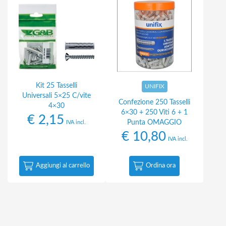
Kit 25 Tasselli
UNIFIX
Universali 5×25 C/vite
Confezione 250 Tasselli
4×30
6×30 + 250 Viti 6 + 1
€
2,15
Punta OMAGGIO
IVA incl.
€
10,80
IVA incl.
Aggiungi al carrello
Ordina ora