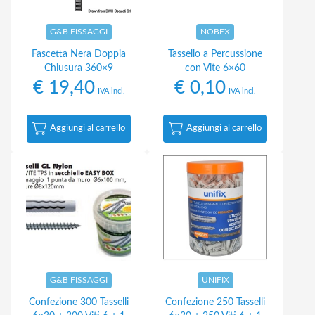
G&B FISSAGGI
NOBEX
Fascetta Nera Doppia
Tassello a Percussione
Chiusura 360×9
con Vite 6×60
€
19,40
€
0,10
IVA incl.
IVA incl.
Aggiungi al carrello
Aggiungi al carrello
G&B FISSAGGI
UNIFIX
Confezione 300 Tasselli
Confezione 250 Tasselli