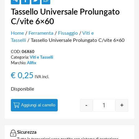
Tassello Universale Prolungato
C/vite 6×60
Home
/
Ferramenta
/
Fissaggio
/
Viti e
Tasselli
/ Tassello Universale Prolungato C/vite 6×60
COD:
06X60
Categoria:
Viti e Tasselli
Marchio:
Allfix
€
0,25
IVA incl.
Disponibile
-
+
Aggiungi al carrello
Tassello Univer
Sicurezza