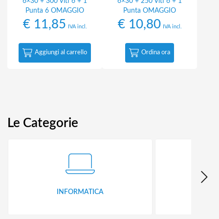
6×30 + 300 Viti 6 + 1
6×30 + 250 Viti 6 + 1
Punta 6 OMAGGIO
Punta OMAGGIO
€
11,85
€
10,80
IVA incl.
IVA incl.
Aggiungi al carrello
Ordina ora
Le Categorie
INFORMATICA
ID