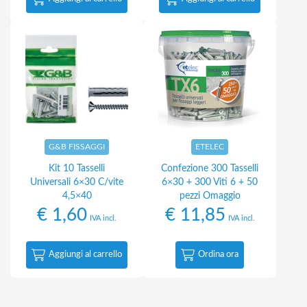
G&B FISSAGGI
ETELEC
Kit 10 Tasselli
Confezione 300 Tasselli
Universali 6×30 C/vite
6×30 + 300 Viti 6 + 50
4,5×40
pezzi Omaggio
€
1,60
€
11,85
IVA incl.
IVA incl.
Aggiungi al carrello
Ordina ora