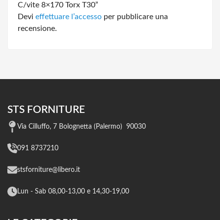
C/vite 8×170 Torx T30”
Devi
effettuare l’accesso
per pubblicare una
recensione.
STS FORNITURE
Via Cilluffo, 7 Bolognetta (Palermo) 90030
091 8737210
stsforniture@libero.it
Lun - Sab 08,00-13,00 e 14,30-19,00