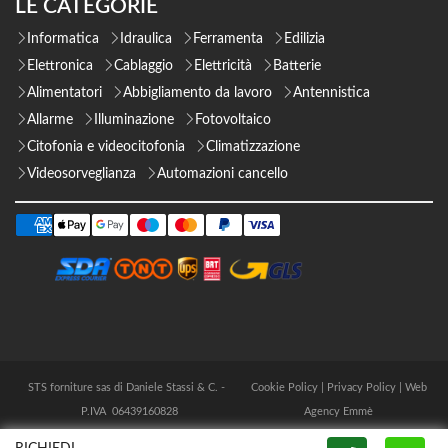
LE CATEGORIE
Informatica
Idraulica
Ferramenta
Edilizia
Elettronica
Cablaggio
Elettricità
Batterie
Alimentatori
Abbigliamento da lavoro
Antennistica
Allarme
Illuminazione
Fotovoltaico
Citofonia e videocitofonia
Climatizzazione
Videosorveglianza
Automazioni cancello
STS forniture sas di Daniele Stassi & C. -
Cookie Policy
|
Privacy Policy
|
Web
P.IVA 06439160828
Agency Emmè