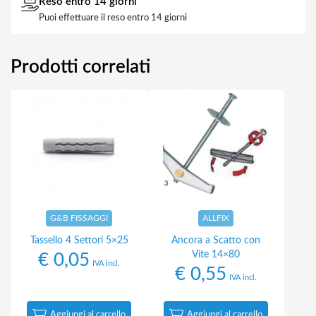
Reso entro 14 giorni
Puoi effettuare il reso entro 14 giorni
Prodotti correlati
G&B FISSAGGI
ALLFIX
Tassello 4 Settori 5×25
Ancora a Scatto con
Vite 14×80
€
0,05
IVA incl.
€
0,55
IVA incl.
Aggiungi al carrello
Aggiungi al carrello