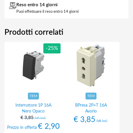
Reso entro 14 giorni
Puoi effettuare il reso entro 14 giorni
Prodotti correlati
-25%
TEM
TEM
Interruttore 1P 16A
BPresa 2P+T 16A
Nero Opaco
Avorio
€
3,85
€
3,85
IVA incl.
IVA incl.
€
2,90
Prezzo in offerta