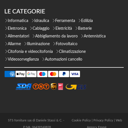
LE CATEGORIE
Informatica
Idraulica
Ferramenta
Edilizia
Elettronica
Cablaggio
Elettricità
Batterie
Alimentatori
Abbigliamento da lavoro
Antennistica
Allarme
Illuminazione
Fotovoltaico
Citofonia e videocitofonia
Climatizzazione
Videosorveglianza
Automazioni cancello
STS forniture sas di Daniele Stassi & C. -
Cookie Policy
|
Privacy Policy
|
Web
P.IVA 06439160828
Agency Emmè