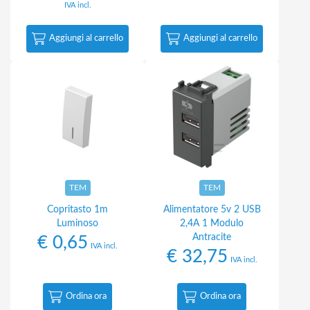
IVA incl.
Aggiungi al carrello
Aggiungi al carrello
TEM
TEM
Copritasto 1m
Alimentatore 5v 2 USB
Luminoso
2,4A 1 Modulo
Antracite
€
0,65
IVA incl.
€
32,75
IVA incl.
Ordina ora
Ordina ora