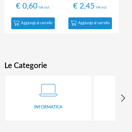
€
0,60
€
2,45
IVA incl.
IVA incl.
Aggiungi al carrello
Aggiungi al carrello
Le Categorie
INFORMATICA
ID