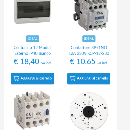
IDEAL
IDEAL
Centralino 12 Moduli
Contattore 3P+1NO
Esterno IP40 Bianco
12A 230V KCP-12-230
€
18,40
€
10,65
IVA incl.
IVA incl.
Aggiungi al carrello
Aggiungi al carrello