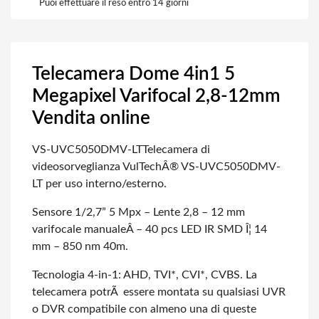
Puoi effettuare il reso entro 14 giorni
Telecamera Dome 4in1 5
Megapixel Varifocal 2,8-12mm
Vendita online
VS-UVC5050DMV-LT
Telecamera di
videosorveglianza VulTechÂ® VS-UVC5050DMV-
LT per uso interno/esterno.
Sensore 1/2,7” 5 Mpx – Lente 2,8 – 12 mm
varifocale manualeÂ – 40 pcs LED IR SMD Î¦ 14
mm – 850 nm 40m.
Tecnologia 4-in-1: AHD, TVI*, CVI*, CVBS. La
telecamera potrÃ essere montata su qualsiasi UVR
o DVR compatibile con almeno una di queste