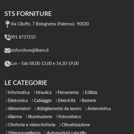
STS FORNITURE
Via Cilluffo, 7 Bolognetta (Palermo) 90030
091 8737210
stsforniture@libero.it
Lun - Sab 08,00-13,00 e 14,30-19,00
LE CATEGORIE
Informatica
Idraulica
Ferramenta
Edilizia
Elettronica
Cablaggio
Elettricità
Batterie
Alimentatori
Abbigliamento da lavoro
Antennistica
Allarme
Illuminazione
Fotovoltaico
Citofonia e videocitofonia
Climatizzazione
Videosorveglianza
Automazioni cancello