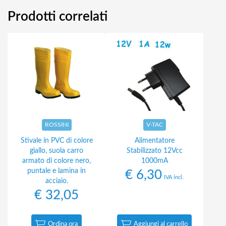
Prodotti correlati
ROSSINI
V-TAC
Stivale in PVC di colore
Alimentatore
giallo, suola carro
Stabilizzato 12Vcc
armato di colore nero,
1000mA
puntale e lamina in
€
6,30
IVA incl.
acciaio.
€
32,05
Ordina ora
Aggiungi al carrello