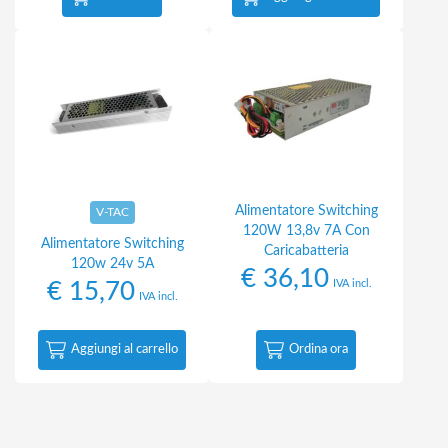
Alimentatore Switching
V-TAC
120W 13,8v 7A Con
Alimentatore Switching
Caricabatteria
120w 24v 5A
€
36,10
IVA incl.
€
15,70
IVA incl.
Aggiungi al carrello
Ordina ora