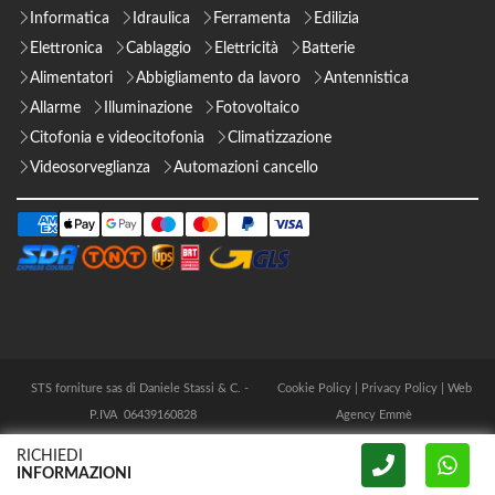
Informatica
Idraulica
Ferramenta
Edilizia
Elettronica
Cablaggio
Elettricità
Batterie
Alimentatori
Abbigliamento da lavoro
Antennistica
Allarme
Illuminazione
Fotovoltaico
Citofonia e videocitofonia
Climatizzazione
Videosorveglianza
Automazioni cancello
STS forniture sas di Daniele Stassi & C. -
Cookie Policy
|
Privacy Policy
|
Web
P.IVA 06439160828
Agency Emmè
RICHIEDI
INFORMAZIONI