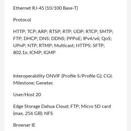
Ethernet RJ-45 (10/100 Base-T)
Protocol
HTTP; TCP; ARP; RTSP; RTP; UDP; RTCP; SMTP;
FTP; DHCP; DNS; DDNS; PPPoE; IPv4/v6;
QoS;
UPnP; NTP; RTMP; Multicast; HTTPS; SFTP;
802.1x; ICMP; IGMP
Interoperability ONVIF (Profile S/Profile G); CGI;
Milestone; Genetec
User/Host 20
Edge Storage Dahua Cloud; FTP; Micro SD card
(max. 256 GB); NFS
Browser IE