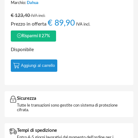
Marchio:
Dahua
€
123,40
IVA incl.
€
89,90
Prezzo in offerta
IVA incl.
Risparmi il 27%
Disponibile
Aggiungi al carrello
Sicurezza
Tutte le transazioni sono gestite con sistema di protezione
cifrata.
Tempi di spedizione
Entro 4-5 giorni lavorativi dal momento dell'ordine per i