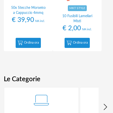
50x Stecche Morsetto
MKT STYLE
a Cappuccio 4mmq
10 Fusibili Lamellari
€
39,90
Misti
IVA incl.
€
2,00
IVA incl.
Ordina ora
Ordina ora
Le Categorie