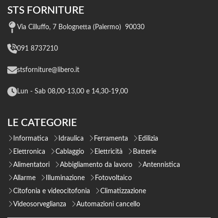
STS FORNITURE
Via Cilluffo, 7 Bolognetta (Palermo) 90030
091 8737210
stsforniture@libero.it
Lun - Sab 08,00-13,00 e 14,30-19,00
LE CATEGORIE
Informatica
Idraulica
Ferramenta
Edilizia
Elettronica
Cablaggio
Elettricità
Batterie
Alimentatori
Abbigliamento da lavoro
Antennistica
Allarme
Illuminazione
Fotovoltaico
Citofonia e videocitofonia
Climatizzazione
Videosorveglianza
Automazioni cancello