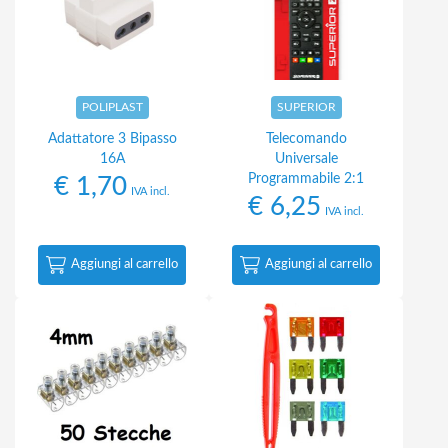
POLIPLAST
SUPERIOR
Adattatore 3 Bipasso
Telecomando
16A
Universale
Programmabile 2:1
€
1,70
IVA incl.
€
6,25
IVA incl.
Aggiungi al carrello
Aggiungi al carrello