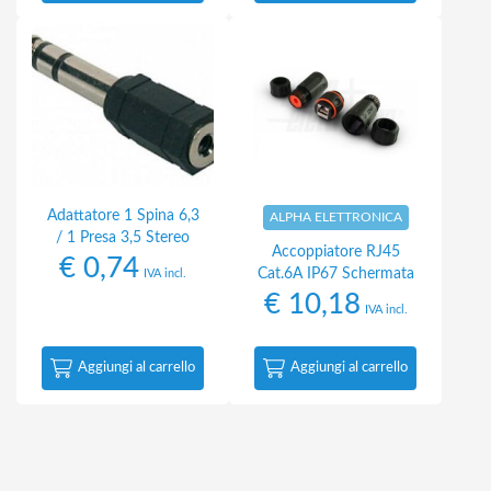
Adattatore 1 Spina 6,3
ALPHA ELETTRONICA
/ 1 Presa 3,5 Stereo
Accoppiatore RJ45
€
0,74
Cat.6A IP67 Schermata
IVA incl.
€
10,18
IVA incl.
Aggiungi al carrello
Aggiungi al carrello