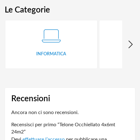
Le Categorie
INFORMATICA
ID
Recensioni
Ancora non ci sono recensioni.
Recensisci per primo “Telone Occhiellato 4x6mt
24m2”
Devi
effettuare l’accesso
per pubblicare una