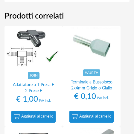
Prodotti correlati
WURTH
JOIN
Terminale a Bussolotto
Adattatore a T Presa F
2x4mm Grigio o Giallo
2 Prese F
€
0,10
€
1,00
IVA incl.
IVA incl.
Aggiungi al carrello
Aggiungi al carrello