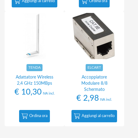
Aggiungi al carrello
Ordina ora
TENDA
ELCART
Adattatore Wireless
Accoppiatore
2,4 GHz 150MBps
Modulare 8/8
Schermato
€
10,30
IVA incl.
€
2,98
IVA incl.
Ordina ora
Aggiungi al carrello