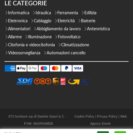
LE CATEGORIE
Informatica
Idraulica
Ferramenta
Edilizia
Elettronica
Cablaggio
Elettricità
Batterie
Alimentatori
Abbigliamento da lavoro
Antennistica
Allarme
Illuminazione
Fotovoltaico
Citofonia e videocitofonia
Climatizzazione
Videosorveglianza
Automazioni cancello
STS forniture sas di Daniele Stassi & C. -
Cookie Policy
|
Privacy Policy
|
Web
P.IVA 06439160828
Agency Emmè