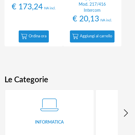
Mod. 217/416
€
173,24
IVA incl.
Intercom
€
20,13
IVA incl.
Ordina ora
Aggiungi al carrello
Le Categorie
INFORMATICA
ID