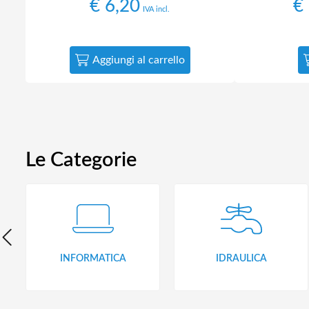
€
6,20
€
IVA incl.
Aggiungi al carrello
Le Categorie
INFORMATICA
IDRAULICA