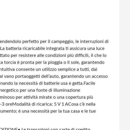
endendolo perfetto per il campeggio, le interruzioni di
a batteria ricaricabile integrata ti assicura una luce
to per resistere alle condizioni più difficili, il che lo
a torcia è pronta per la pioggia o il sole, garantendo
tuitiva consente un utilizzo semplice a tutti, dai
o al vano portaoggetti dell’auto, garantendo un accesso
nando la necessità di batterie usa e getta.
Facile
ergetico per una fonte di illuminazione
uminoso per attività mirate o una copertura più
-3 ore
Modalità di ricarica: 5 V 1 A
Cosa c’è nella
rumento; è una necessità per la tua casa e le tue
DIZIONE
• Le transazioni con carte di credito