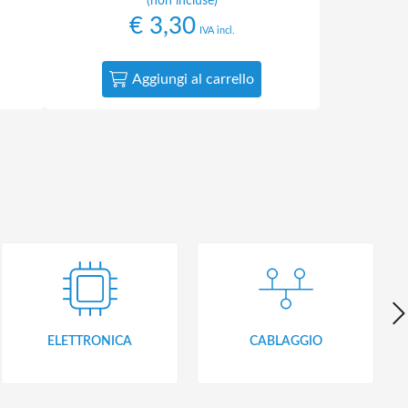
(non incluse)
€
3,30
IVA incl.
Aggiungi al carrello
ELETTRONICA
CABLAGGIO