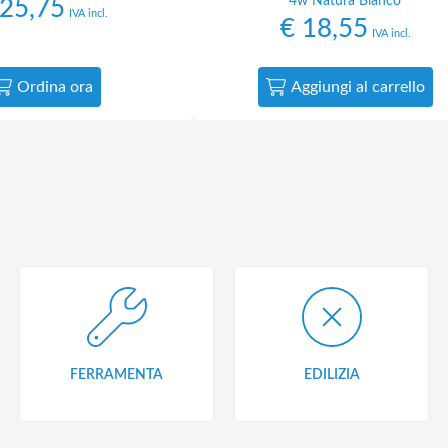
4w Natura Bianco
25,75
IVA incl.
€
18,55
IVA incl.
Ordina ora
Aggiungi al carrello
FERRAMENTA
EDILIZIA