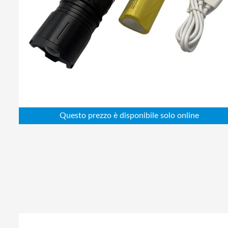
Abbigliamento da lavoro
Alimentatori
Batterie
Elettricità
Cablaggio
Elettronica
Edilizia
Ferramenta
Idraulica
Informatica