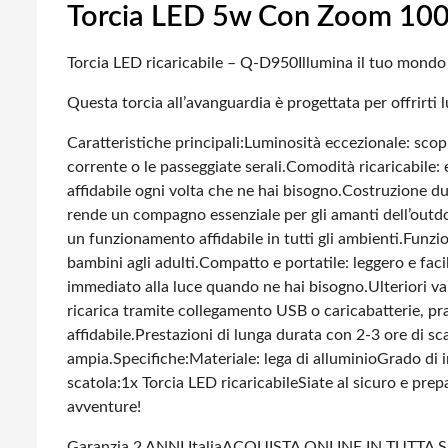
Torcia LED 5w Con Zoom 100
Torcia LED ricaricabile – Q-D950
Illumina il tuo mondo
Questa torcia all’avanguardia è progettata per offrirti l
Caratteristiche principali:
Luminosità eccezionale: scopr
corrente o le passeggiate serali.
Comodità ricaricabile: 
affidabile ogni volta che ne hai bisogno.
Costruzione dure
rende un compagno essenziale per gli amanti dell’outd
un funzionamento affidabile in tutti gli ambienti.
Funzio
bambini agli adulti.
Compatto e portatile: leggero e faci
immediato alla luce quando ne hai bisogno.
Ulteriori va
ricarica tramite collegamento USB o caricabatterie, prat
affidabile.
Prestazioni di lunga durata con 2-3 ore di sc
ampia.
Specifiche:
Materiale: lega di alluminio
Grado di 
scatola:
1x Torcia LED ricaricabile
Siate al sicuro e pre
avventure!
Garanzia 2 ANNI Italia
ACQUISTA ONLINE IN TUTTA S