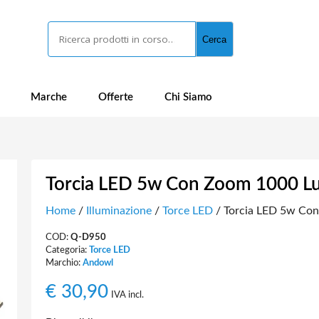
Cerca
Cerca
Marche
Offerte
Chi Siamo
Torcia LED 5w Con Zoom 1000 L
Home
/
Illuminazione
/
Torce LED
/ Torcia LED 5w Co
COD:
Q-D950
Categoria:
Torce LED
Marchio:
Andowl
€
30,90
IVA incl.