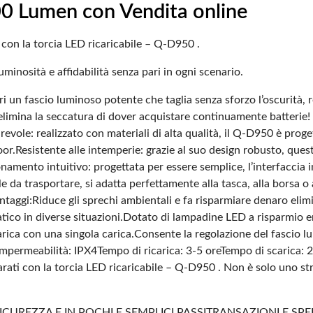
0 Lumen con Vendita online
 con la torcia LED ricaricabile – Q-D950 .
uminosità e affidabilità senza pari in ogni scenario.
i un fascio luminoso potente che taglia senza sforzo l’oscurità, r
elimina la seccatura di dover acquistare continuamente batterie! L
vole: realizzato con materiali di alta qualità, il Q-D950 è progetta
oor.
Resistente alle intemperie: grazie al suo design robusto, quest
namento intuitivo: progettata per essere semplice, l’interfaccia in
le da trasportare, si adatta perfettamente alla tasca, alla borsa 
ntaggi:
Riduce gli sprechi ambientali e fa risparmiare denaro elimi
ico in diverse situazioni.
Dotato di lampadine LED a risparmio en
arica con una singola carica.
Consente la regolazione del fascio l
impermeabilità: IPX4
Tempo di ricarica: 3-5 ore
Tempo di scarica: 2
parati con la torcia LED ricaricabile – Q-D950 . Non è solo uno st
ICUREZZA E IN POCHI E SEMPLICI PASSI
TRANSAZIONI E SPE